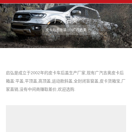
广汽吉奥
您在这里：
皮卡后盖改装
广汽吉奥
启弘是成立于2002年的皮卡车后盖生产厂家,现有广汽吉奥皮卡后
箱盖:平盖,平顶盖,高顶盖,运动款斜盖,全封闭盲窗盖,皮卡货箱宝,厂
家直销,没有中间商赚取差价,欢迎选购.