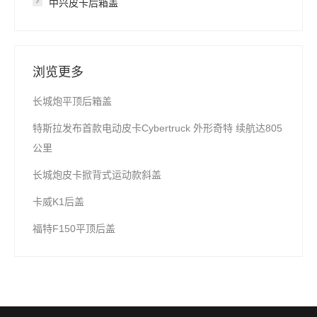
中兴皮卡后箱盖
浏览更多
长城炮平顶后箱盖
特斯拉发布首款电动皮卡Cybertruck 外形奇特 续航达805
公里
长城炮皮卡掀背式运动款斜盖
卡威K1后盖
福特F150平顶后盖