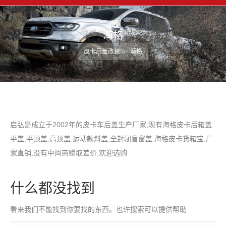
海格
您在这里：
皮卡后盖改装
海格
启弘是成立于2002年的皮卡车后盖生产厂家,现有海格皮卡后箱盖:
平盖,平顶盖,高顶盖,运动款斜盖,全封闭盲窗盖,海格皮卡货箱宝,厂
家直销,没有中间商赚取差价,欢迎选购.
什么都没找到
看来我们不能找到你要找的东西。也许搜索可以提供帮助