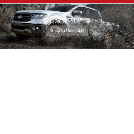
江铃域虎平顶后盖
您在这里：
皮卡后盖改装
江铃