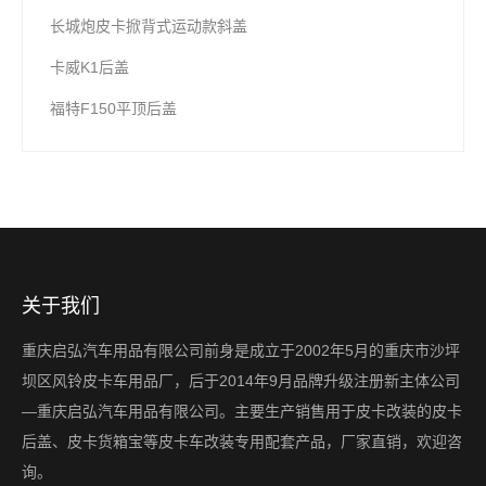
长城炮皮卡掀背式运动款斜盖
卡威K1后盖
福特F150平顶后盖
关于我们
重庆启弘汽车用品有限公司前身是成立于2002年5月的重庆市沙坪
坝区风铃皮卡车用品厂，后于2014年9月品牌升级注册新主体公司
—重庆启弘汽车用品有限公司。主要生产销售用于皮卡改装的皮卡
后盖、皮卡货箱宝等皮卡车改装专用配套产品，厂家直销，欢迎咨
询。