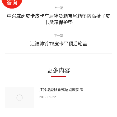
文
上一篇
章
中兴威虎皮卡皮卡车后箱货箱宝尾箱垫防腐槽子皮
导
上
卡货箱保护垫
一
航
篇：
下一篇
下
江淮帅铃T6皮卡平顶后箱盖
一
篇：
更多内容
江铃域虎掀背式运动款斜盖
2019-09-22