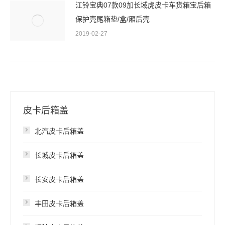
江铃宝典07款09加长域虎皮卡车货箱宝后箱
保护壳尾箱垫/盒/厢后壳
2019-02-27
皮卡后箱盖
北汽皮卡后箱盖
长城皮卡后箱盖
长安皮卡后箱盖
丰田皮卡后箱盖